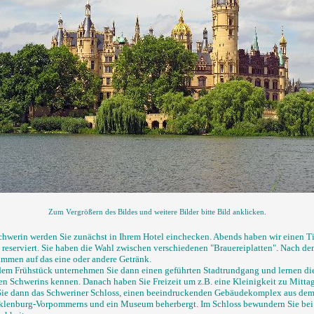
Zum Vergrößern des Bildes und weitere Bilder bitte Bild anklicken.
Schwerin werden Sie zunächst in Ihrem Hotel einchecken. Abends haben wir einen T
e reserviert. Sie haben die Wahl zwischen verschiedenen "Brauereiplatten". Nach de
ammen auf das eine oder andere Getränk.
em Frühstück unternehmen Sie dann einen geführten Stadtrundgang und lernen die
en Schwerins kennen. Danach haben Sie Freizeit um z.B. eine Kleinigkeit zu Mittag
ie dann das Schweriner Schloss, einen beeindruckenden Gebäudekomplex aus dem 
lenburg-Vorpommerns und ein Museum beherbergt. Im Schloss bewundern Sie bei 