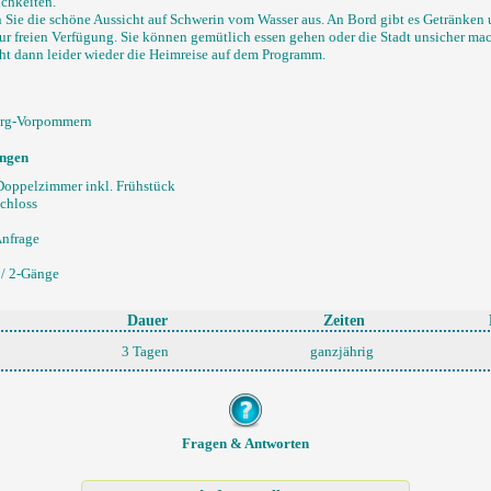
chkeiten.
 Sie die schöne Aussicht auf Schwerin vom Wasser aus. An Bord gibt es Getränken 
ur freien Verfügung. Sie können gemütlich essen gehen oder die Stadt unsicher ma
ht dann leider wieder die Heimreise auf dem Programm.
burg-Vorpommern
ungen
Doppelzimmer inkl. Frühstück
Schloss
Anfrage
 / 2-Gänge
Dauer
Zeiten
3 Tagen
ganzjährig
Fragen & Antworten