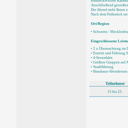
eindrucksvollen Räumli
Anschlließend genießen
Der Abend steht Ihnen z
Nach dem Frühstück ste
Ort/Region
• Schwerin / Mecklen
Eingeschlossene Leist
• 2 x Übernachtung im 
• Eintritt und Führung 
• 4-Seeenfahrt
• Größere Gruppen auf 
• Stadtführung
• Brauhaus-Abendessen
Teilnehmer
15 bis 25