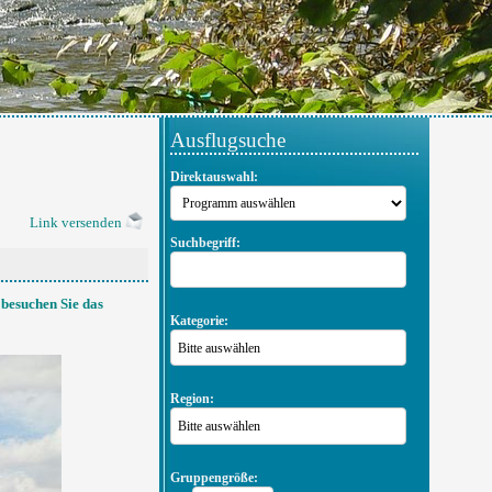
Ausflugsuche
Direktauswahl:
Link versenden
Suchbegriff:
d besuchen Sie das
Kategorie:
Bitte auswählen
Region:
Bitte auswählen
Gruppengröße: