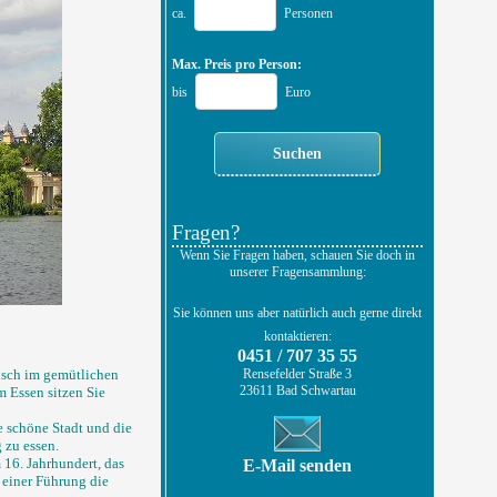
ca.
Personen
Max. Preis pro Person:
bis
Euro
Fragen?
Wenn Sie Fragen haben, schauen Sie doch in
unserer Fragensammlung:
Sie können uns aber natürlich auch gerne direkt
kontaktieren:
0451 / 707 35 55
Rensefelder Straße 3
isch im gemütlichen
23611 Bad Schwartau
m Essen sitzen Sie
 schöne Stadt und die
 zu essen.
16. Jahrhundert, das
E-Mail senden
einer Führung die