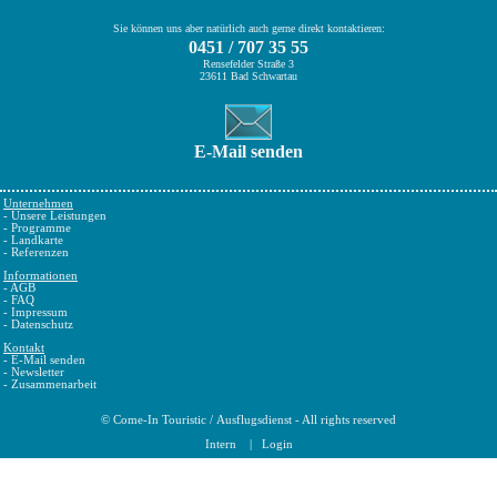
Sie können uns aber natürlich auch gerne direkt kontaktieren:
0451 / 707 35 55
Rensefelder Straße 3
23611 Bad Schwartau
E-Mail senden
Unternehmen
-
Unsere Leistungen
-
Programme
-
Landkarte
-
Referenzen
Informationen
-
AGB
-
FAQ
-
Impressum
-
Datenschutz
Kontakt
-
E-Mail senden
-
Newsletter
-
Zusammenarbeit
©
Come-In Touristic
/
Ausflugsdienst
- All rights reserved
Intern
|
Login