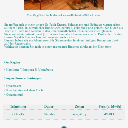
Zum Vergrößern des Bildes und weitere Bilder bitte Bild anklicken.
Sie treffen sich in einer urigen St. Pauli Kneipe. Salzstangen und Erdnüsse warten schon
auf dem Tisch. In gemütlicher Runde wird gerätselt, geknobelt und gelacht. Sie bilden als
Tisch ein Team und werden in den unterschiedlichsten Themenbereichen glänzen.
Sie erwartet ein interaktives Quiz, in welchem alle Themenbereiche St. Paulis Platz finden.
Lassen Sie sich überraschen, wir verraten noch nichts.
Danach haben wir ein Abendessen für Sie reserviert in einem kultigen Restaurant direkt
auf der Reeperbahn.
Wahlweise können Sie auch in einer angesagten Brauerei direkt an der Elbe essen.
Ort/Region
• Hamburg / Hamburg & Umgebung
Eingeschlossene Leistungen
• Quizmaster
• Knabbereien auf dem Tisch
• Quizmaterial
Teilnehmer
Dauer
Zeiten
Preis
(o. MwSt)
21 bis 45
5 Stunden
Ganzjährig
49,00 €