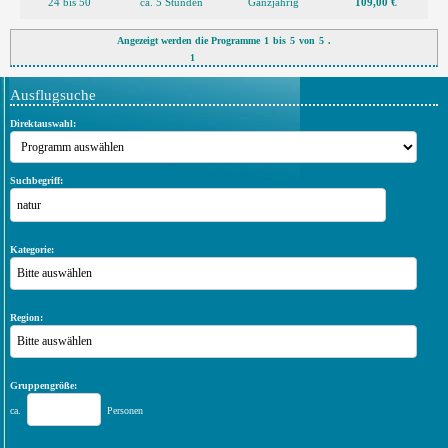
24 bis 50
ca. 5 Stunden
Ganzjährig
109,00 €
Angezeigt werden die Programme
1
bis
5
von
5
.
1
Ausflugsuche
Direktauswahl:
Suchbegriff:
Kategorie:
Bitte auswählen
Region:
Bitte auswählen
Gruppengröße:
ca.
Personen