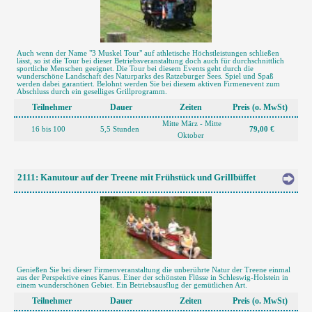
Auch wenn der Name "3 Muskel Tour" auf athletische Höchstleistungen schließen
lässt, so ist die Tour bei dieser Betriebsveranstaltung doch auch für durchschnittlich
sportliche Menschen geeignet. Die Tour bei diesem Events geht durch die
wunderschöne Landschaft des Naturparks des Ratzeburger Sees. Spiel und Spaß
werden dabei garantiert. Belohnt werden Sie bei diesem aktiven Firmenevent zum
Abschluss durch ein geselliges Grillprogramm.
Teilnehmer
Dauer
Zeiten
Preis (o. MwSt)
Mitte März - Mitte
16 bis 100
5,5 Stunden
79,00 €
Oktober
2111: Kanutour auf der Treene mit Frühstück und Grillbüffet
Genießen Sie bei dieser Firmenveranstaltung die unberührte Natur der Treene einmal
aus der Perspektive eines Kanus. Einer der schönsten Flüsse in Schleswig-Holstein in
einem wunderschönen Gebiet. Ein Betriebsausflug der gemütlichen Art.
Teilnehmer
Dauer
Zeiten
Preis (o. MwSt)