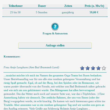
Teilnehmer
Dauer
Zeiten
Preis
(o. MwSt)
25 bis 50
5 Stunden
ganzjährig
59,00 €
Fragen & Antworten
Kommentare:
Frau Antje Langhans (Amt Bad Bramstedt Land)
...zunächst möchte ich mich im Namen des gesamten Orga-Teams bei Ihnen bedanken.
Unser Betriebsausflug war für uns alle eine rundum gelungene Veranstaltung und hat
riesig Spaß gemacht. Egal, ob auf der Burg, bei den Spielen oder im Restaurant, wir
waren positiv überrascht von der Freude, mit welcher uns Bad Bodenteich näher gebracht
und wie sich um uns gekümmert wurde. Das Mittagessen hat allen hervorragend
gemundet. Das das Wetter auch noch auf unserer Seite war, war das i-Tüpfelchen. :) Eine
Anmerkung haben wir dennoch. Der zeitliche Rahmen, der uns von Ihnen (oder der
Burg) vorgegeben wurde, ist echt knackig. Da kamen wir nach hintenraus ganz schön ins
Trudeln. Aber ansonsten war es ein rundum gelungener Tag und wir werden uns gern an
den Ausflug erinnern. Viele Grüße aus Schleswig Holstein Antje Langhans ...