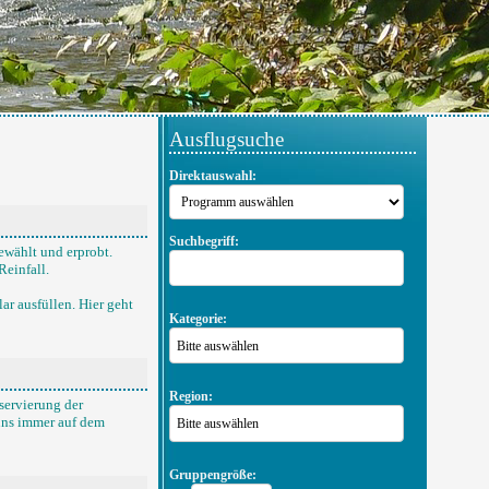
Ausflugsuche
Direktauswahl:
Suchbegriff:
ewählt und erprobt.
Reinfall.
r ausfüllen. Hier geht
Kategorie:
Bitte auswählen
Region:
servierung der
 uns immer auf dem
Bitte auswählen
Gruppengröße: