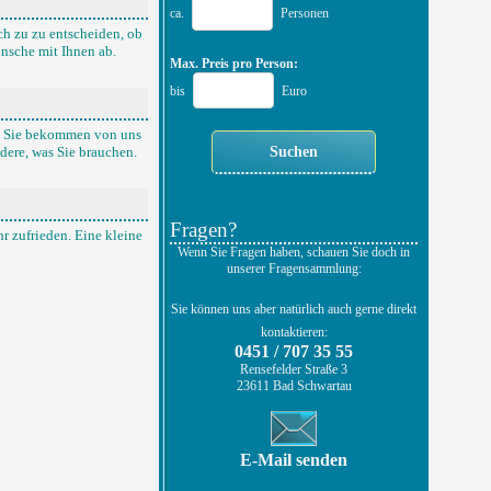
ca.
Personen
ch zu zu entscheiden, ob
nsche mit Ihnen ab.
Max. Preis pro Person:
bis
Euro
rd. Sie bekommen von uns
dere, was Sie brauchen.
Fragen?
 zufrieden. Eine kleine
Wenn Sie Fragen haben, schauen Sie doch in
unserer Fragensammlung:
Sie können uns aber natürlich auch gerne direkt
kontaktieren:
0451 / 707 35 55
Rensefelder Straße 3
23611 Bad Schwartau
E-Mail senden