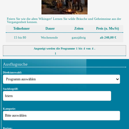
Feiern Sie wie die alten Wikinger! Lernen Sie wilde Bräuche und Geheimnisse aus der
Vergangenheit kennen.
Teilnehmer
Dauer
Zeiten
Preis (o. MwSt)
15 bis 80
Wochenende
ganzjährig
ab 240,00 €
Angezeigt werden die Programme
1
bis
4
von
4
.
1
Ausflugsuche
Direktauswahl:
Suchbegriff:
Kategorie:
Bitte auswählen
Region: