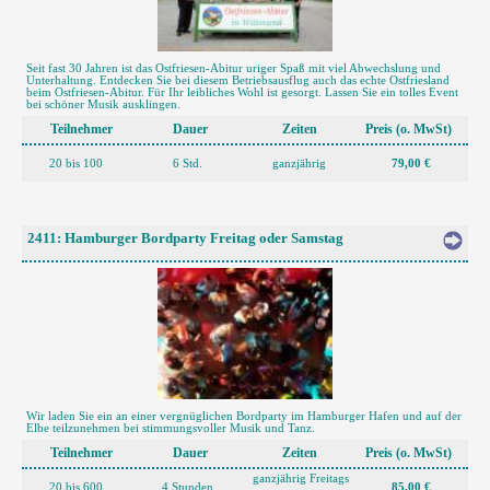
Seit fast 30 Jahren ist das Ostfriesen-Abitur uriger Spaß mit viel Abwechslung und
Unterhaltung. Entdecken Sie bei diesem Betriebsausflug auch das echte Ostfriesland
beim Ostfriesen-Abitur. Für Ihr leibliches Wohl ist gesorgt. Lassen Sie ein tolles Event
bei schöner Musik ausklingen.
Teilnehmer
Dauer
Zeiten
Preis (o. MwSt)
20 bis 100
6 Std.
ganzjährig
79,00 €
2411: Hamburger Bordparty Freitag oder Samstag
Wir laden Sie ein an einer vergnüglichen Bordparty im Hamburger Hafen und auf der
Elbe teilzunehmen bei stimmungsvoller Musik und Tanz.
Teilnehmer
Dauer
Zeiten
Preis (o. MwSt)
ganzjährig Freitags
20 bis 600
4 Stunden
85,00 €