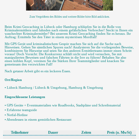
Zum Vergrößern des Bildes und weitere Bilder bitte Bild anklicken.
Beim Krimi Geocaching in Lübeck oder Hamburg schlüpfen Sie in die Rolle von
Kriminalermittlern und fahnden nach einem gefährlichen Verbrecher! Steckt in Ihnen ein
waschechter Kriminalermittler? Bei unserem Krimi Geocaching finden Sie es heraus. Ihr
Auftrag: Ermitteln Sie den Täter in einem mysteriösen Mordfall!
Mit GPS Gerät und kriminalistischem Gespür machen Sie sich auf die Suche nach
Hinweisen. Gehen Sie sämtlichen Spuren nach! Analysieren Sie die vorliegenden Beweise,
kombinieren Sie Hinweise und seien Sie den anderen Ermittlerteams immer einen Schritt
voraus! Doch Vorsicht: Die Konkurrenz schläft nicht und wird versuchen, Sie mit
manipulierten Beweisen und falschen Fährten in die Irre zu führen! Behalten Sie also
einen kühlen Kopf, vereinen Sie die Stärken Ihrer Teammitglieder und knacken Sie
gemeinsam den verzwickten Fall!
Nach getaner Arbeit gibt es ein leckeres Essen.
Ort/Region
• Lübeck Hamburg / Lübeck & Umgebung, Hamburg & Umgebung
Eingeschlossene Leistungen
• GPS Geräte + Eventmaterialien wie Roadbooks, Stadtpläne und Schreibmaterial
• Erfahrene teamguide
• Notfal-Hotline
• Abendessen in einem gemütlichen Restaurant
Teilnehmer
Dauer
Zeiten
Preis
(o. MwSt)